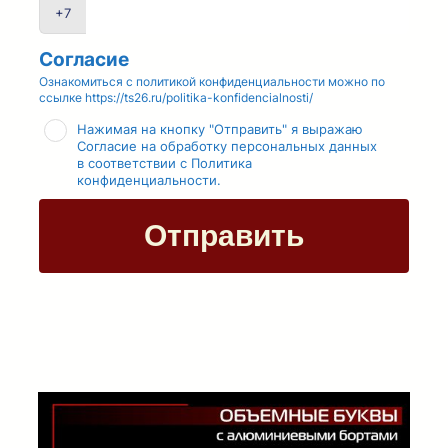
e
+7
a
Согласие
v
Ознакомиться с политикой конфиденциальности можно по
ссылке https://ts26.ru/politika-konfidencialnosti/
e
Нажимая на кнопку "Отправить" я выражаю
Согласие на обработку персональных данных
t
в соответствии с Политика
конфиденциальности.
h
Отправить
i
s
f
i
e
l