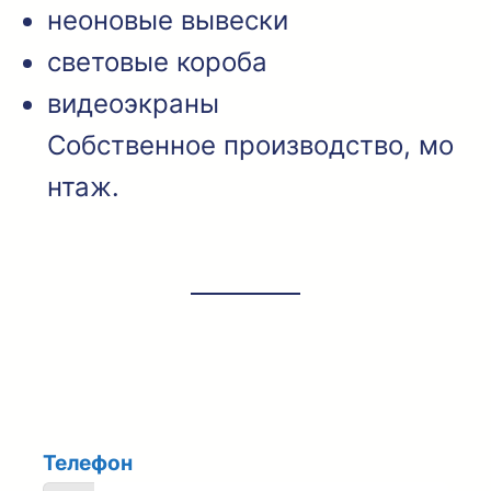
неоновые вывески
световые короба
видеоэкраны
Собственное производство, мо
нтаж.
Рассчитайте стоимость
вывески!
L
Телефон