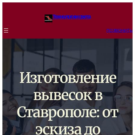
Skip
to
Технологии света
content
ПОЗВОНИТЬ
Изготовление
вывесок в
Ставрополе: от
эскиза до