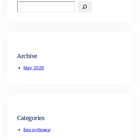
S
e
a
r
c
h
Archive
May 2026
Categories
Без рубрики