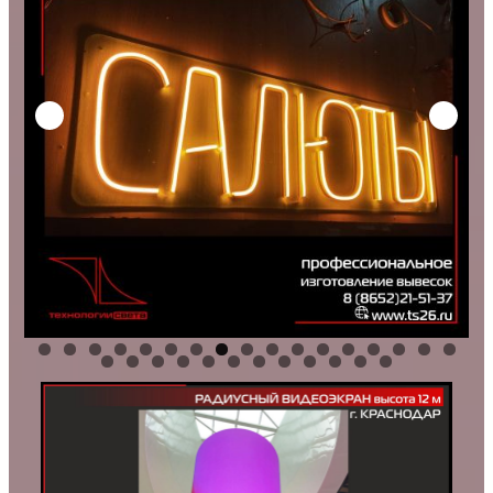
0
1
2
3
4
5
6
7
8
9
0
1
2
3
4
5
6
7
8
9