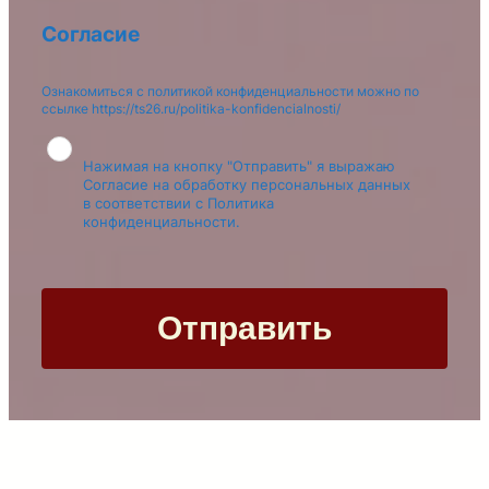
h
Согласие
i
s
Ознакомиться с политикой конфиденциальности можно по
f
ссылке https://ts26.ru/politika-konfidencialnosti/
i
e
Нажимая на кнопку "Отправить" я выражаю
l
Согласие на обработку персональных данных
d
в соответствии с Политика
b
конфиденциальности.
l
a
n
k
Отправить