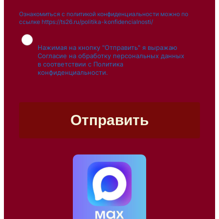
s
Ознакомиться с политикой конфиденциальности можно по
f
ссылке https://ts26.ru/politika-konfidencialnosti/
i
e
Нажимая на кнопку "Отправить" я выражаю
l
Согласие на обработку персональных данных
d
в соответствии с Политика
b
конфиденциальности.
l
a
n
k
Отправить