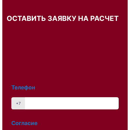
ОСТАВИТЬ ЗАЯВКУ НА РАСЧЕТ
L
Телефон
e
a
v
+7
e
t
h
Согласие
i