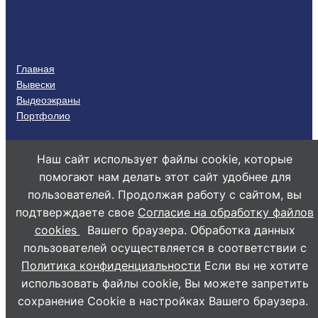
ТОВАРЫ
Главная
Вывески
Выдеоэкраны
Портфолио
КОНТАКТЫ
Наш сайт использует файлы cookie, которые
+79283215137
помогают нам делать этот сайт удобнее для
info@ts26.ru
пользователей. Продолжая работу с сайтом, вы
г. Ставрополь пр. К. Маркса 3/1а
подтверждаете свое
Согласие на обработку файлов
пн-пт 9:00-18:00
cookies
Вашего браузера. Обработка данных
Политика конфиденциальности
пользователей осуществляется в соответствии с
Политика конфиденциальности
Если вы не хотите
использовать файлы cookie, Вы можете запретить
Технологии света
Copyright © 2026 ·
Все права защищены
сохранение Cookie в настройках Вашего браузера.