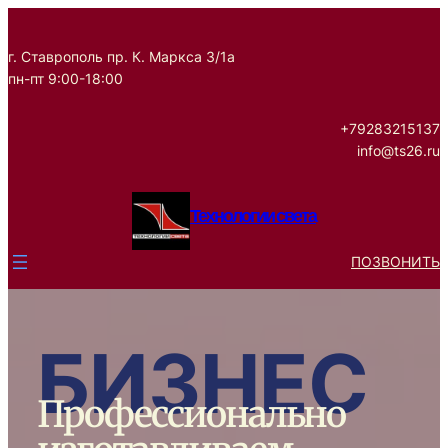
Skip
to
г. Ставрополь пр. К. Маркса 3/1а
content
пн-пт 9:00-18:00
+79283215137
info@ts26.ru
Технологии света
ПОЗВОНИТЬ
БИЗНЕС
Профессионально