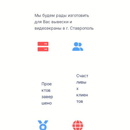
бизнеса
Мы будем рады изготовить
для Вас вывески и
видеоэкраны в г. Ставрополь
20
180
00
0+
+
Счаст
ливы
Прое
х
ктов
клиен
завер
тов
шено